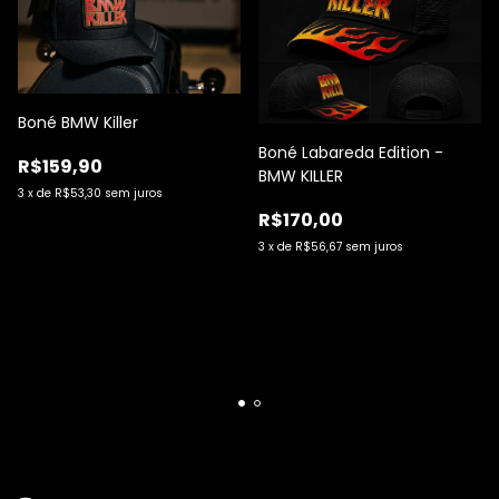
Boné BMW Killer
Boné Labareda Edition -
R$159,90
BMW KILLER
3
x
de
R$53,30
sem juros
R$170,00
3
x
de
R$56,67
sem juros