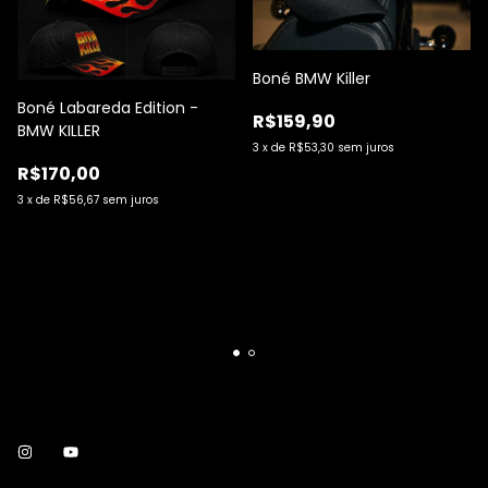
Boné BMW Killer
Boné Labareda Edition -
R$159,90
BMW KILLER
3
x
de
R$53,30
sem juros
R$170,00
3
x
de
R$56,67
sem juros