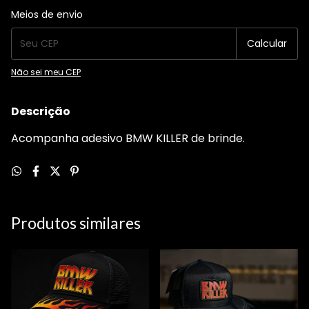
Entregas para o CEP:
Alterar CEP
Meios de envio
Calcular
Não sei meu CEP
Descrição
Acompanha adesivo BMW KILLER de brinde.
Produtos similares