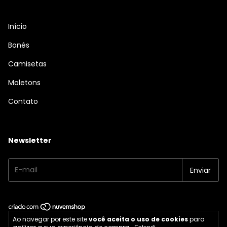
Início
Bonés
Camisetas
Moletons
Contato
Newsletter
Ao navegar por este site
você aceita o uso de cookies
para
Copyright BMW KILLER - 2026. Todos os direitos reservados.