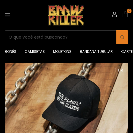
0
BONÉS
CAMISETAS
MOLETONS
BANDANA TUBULAR
CARTE
1
/
4